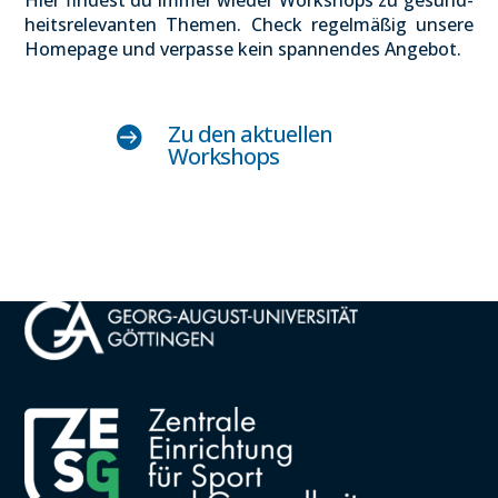
Hier fin­dest du immer wie­der Work­shops zu gesund­
heits­re­le­van­ten The­men. Check regel­mä­ßig unse­re
Home­page und ver­pas­se kein span­nen­des Ange­bot.
Zu den aktu­el­len

Work­shops