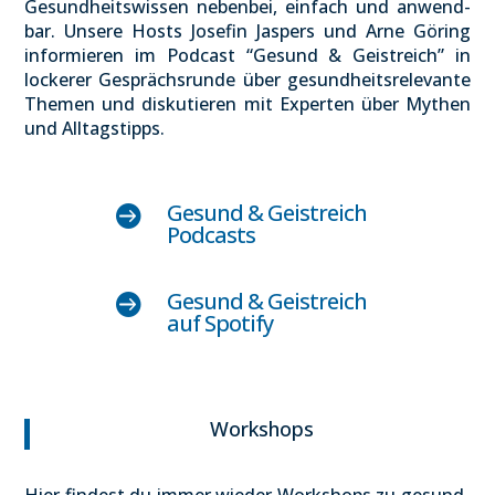
Gesund­heits­wis­sen neben­bei, ein­fach und anwend­
bar. Unse­re Hosts Jose­fin Jas­pers und Arne Göring
infor­mie­ren im Pod­cast “Gesund & Geist­reich” in
locke­rer Gesprächs­run­de über gesund­heits­re­le­van­te
The­men und dis­ku­tie­ren mit Exper­ten über Mythen
und All­tags­tipps.
Gesund & Geist­reich

Pod­casts
Gesund & Geist­reich

auf Spo­ti­fy
Work­shops