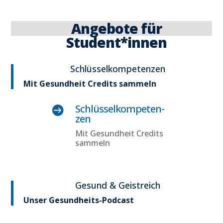
Ange­bo­te für
Student*innen
Schlüs­sel­kom­pe­ten­zen
Mit Gesund­heit Cre­dits sam­meln
Schlüs­sel­kom­pe­ten­

zen
Mit Gesund­heit Cre­dits
sam­meln
Gesund & Geist­reich
Unser Gesund­heits-Pod­cast