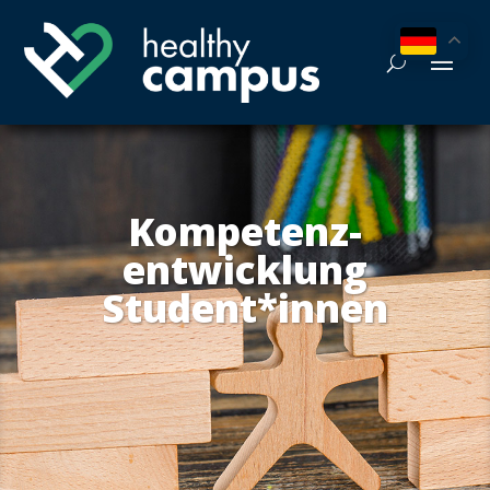
Kom­pe­tenz-
ent­wick­lung
Student*innen