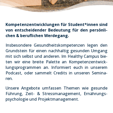
Kom­pe­tenz­ent­wick­lun­gen für Student*innen sind
von ent­schei­den­der Bedeu­tung für den per­sön­li­
chen & beruf­li­chen Wer­de­gang.
Ins­be­son­de­re Gesund­heits­kom­pe­ten­zen legen den
Grund­stein für einen nach­hal­tig gesun­den Umgang
mit sich selbst und ande­ren. Im Healt­hy Cam­pus bie­
ten wir eine brei­te Palet­te an Kom­pe­tenz­ent­wick­
lungs­pro­gram­men an. Infor­miert euch in unse­rem
Pod­cast, oder sam­melt Cre­dits in unse­ren Semi­na­
ren.
Unse­re Ange­bo­te umfas­sen The­men wie gesun­de
Füh­rung, Zeit- & Stress­ma­nage­ment, Ernäh­rungs­
psy­cho­lo­gie und Pro­jekt­ma­nage­ment.