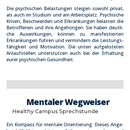
Die psy­chi­schen Belas­tun­gen stei­gen sowohl pri­vat,
als auch im Stu­di­um und am Arbeits­platz. Psy­chi­sche
Kri­sen, Beschwer­den und Erkran­kun­gen belas­ten die
Betrof­fe­nen und ihre Ange­hö­ri­gen. Sie haben deut­li­
che Aus­wir­kun­gen, kön­nen zu mani­fes­tier­ten
Erkran­kun­gen füh­ren und ver­min­dern die Leis­tungs­
fä­hig­keit und Moti­va­ti­on. Die unten auf­ge­lis­te­ten
Anlauf­stel­len unter­stüt­zen euch bei der Erhal­tung
eurer psy­chi­schen Gesund­heit.
Men­ta­ler Weg­wei­ser
Healt­hy Cam­pus Sprech­stun­de
Ein Kom­pass für men­ta­le Ori­en­tie­rung: Die­ses Ange­