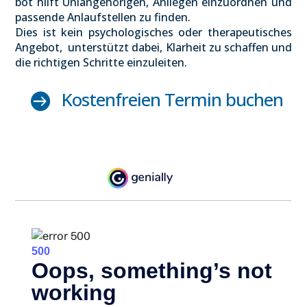
bot hilft Uni­an­ge­hö­ri­gen, Anlie­gen ein­zu­ord­nen und
pas­sen­de Anlauf­stel­len zu fin­den.
Dies ist kein psy­cho­lo­gi­sches oder the­ra­peu­ti­sches
Ange­bot, unter­stützt dabei, Klar­heit zu schaf­fen und
die rich­ti­gen Schrit­te ein­zu­lei­ten.
Kos­ten­frei­en Ter­min buchen
