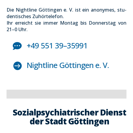
Die Night­li­ne Göt­tin­gen e. V. ist ein anony­mes, stu­
den­ti­sches Zuhör­te­le­fon.
Ihr erreicht sie immer Mon­tag bis Don­ners­tag von
21–0 Uhr.
+49 551 39–35991

Night­li­ne Göt­tin­gen e. V.

Sozi­al­psych­ia­tri­scher Dienst
der Stadt Göt­tin­gen