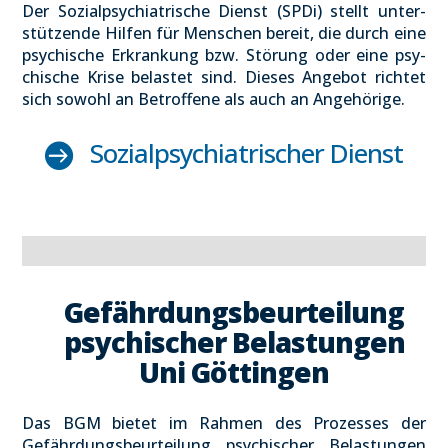
Der Sozi­al­psych­ia­tri­sche Dienst (SPDi) stellt unter­
stüt­zen­de Hil­fen für Men­schen bereit, die durch eine
psy­chi­sche Erkran­kung bzw. Stö­rung oder eine psy­
chi­sche Kri­se belas­tet sind. Die­ses Ange­bot rich­tet
sich sowohl an Betrof­fe­ne als auch an Ange­hö­ri­ge.
Sozi­al­psych­ia­tri­scher Dienst

Gefähr­dungs­be­ur­tei­lung
psy­chi­scher Belas­tun­gen
Uni Göt­tin­gen
Das BGM bie­tet im Rah­men des Pro­zes­ses der
Gefähr­dungs­be­ur­tei­lung psy­chi­scher Belas­tun­gen