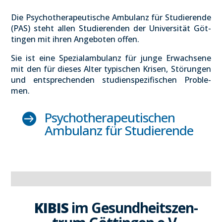
Die Psy­cho­the­ra­peu­ti­sche Ambu­lanz für Stu­die­ren­de
(PAS) steht allen Stu­die­ren­den der Uni­ver­si­tät Göt­
tin­gen mit ihren Ange­bo­ten offen.
Sie ist eine Spe­zi­al­am­bu­lanz für jun­ge Erwach­se­ne
mit den für die­ses Alter typi­schen Kri­sen, Stö­run­gen
und ent­spre­chen­den stu­di­en­spe­zi­fi­schen Pro­ble­
men.
Psy­cho­the­ra­peu­ti­schen

Ambu­lanz für Stu­die­ren­de
KIBIS
im Gesund­heits­zen­