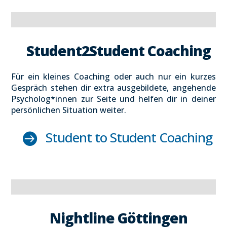
Student2Student Coa­ching
Für ein klei­nes Coa­ching oder auch nur ein kur­zes
Gespräch ste­hen dir extra aus­ge­bil­de­te, ange­hen­de
Psycholog*innen zur Sei­te und hel­fen dir in dei­ner
per­sön­li­chen Situa­ti­on wei­ter.
Stu­dent to Stu­dent Coa­ching

Night­li­ne Göt­tin­gen