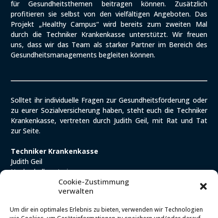
für Gesundheitsthemen beitragen können. Zusätzlich
profitieren sie selbst von den vielfältigen Angeboten. Das
Projekt „Healthy Campus“ wird bereits zum zweiten Mal
durch die Techniker Krankenkasse unterstützt. Wir freuen
uns, dass wir das Team als starker Partner im Bereich des
Gesundheitsmanagements begleiten können.
Solltet ihr individuelle Fragen zur Gesundheitsförderung oder
zu eurer Sozialversicherung haben, steht euch die Techniker
Krankenkasse, vertreten durch Judith Geil, mit Rat und Tat
zur Seite.
Techniker Krankenkasse
Judith Geil
Hochschulberaterin
Cookie-Zustimmung
Tel. +49 40 46065111-403
verwalten
Mobil +49 173 1715664
Um dir ein optimales Erlebnis zu bieten, verwenden wir Technologien
E-Mail schreiben