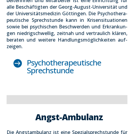
bei­te­rin­nen und Mit­ar­bei­ter ist eine Ein­rich­tung für
alle Beschäf­tig­ten der Georg-August-Uni­ver­si­tät und
der Uni­ver­si­täts­me­di­zin Göt­tin­gen. Die Psy­cho­the­ra­
peu­ti­sche Sprech­stun­de kann in Kri­sen­si­tua­tio­nen
sowie bei psy­chi­schen Beschwer­den und Erkran­kun­
gen nied­rig­schwel­lig, zeit­nah und ver­trau­lich klä­ren,
bera­ten und wei­te­re Hand­lungs­mög­lich­kei­ten auf­
zei­gen.
Psy­cho­the­ra­peu­ti­sche

Sprech­stun­de
Angst-Ambu­lanz
Die Angst­am­bu­lanz ist eine Spe­zi­al­sprech­stun­de für