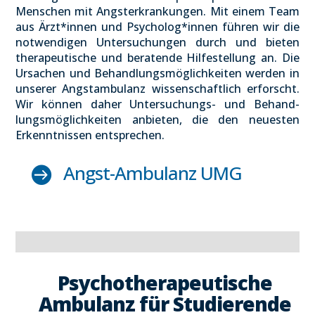
Men­schen mit Angst­er­kran­kun­gen. Mit einem Team
aus Ärzt*innen und Psycholog*innen füh­ren wir die
not­wen­di­gen Unter­su­chun­gen durch und bie­ten
the­ra­peu­ti­sche und bera­ten­de Hil­fe­stel­lung an. Die
Ursa­chen und Behand­lungs­mög­lich­kei­ten wer­den in
unse­rer Angst­am­bu­lanz wis­sen­schaft­lich erforscht.
Wir kön­nen daher Unter­su­chungs- und Behand­
lungs­mög­lich­kei­ten anbie­ten, die den neu­es­ten
Erkennt­nis­sen ent­spre­chen.
Angst-Ambu­lanz UMG

Psy­cho­the­ra­peu­ti­sche
Ambu­lanz für Stu­die­ren­de