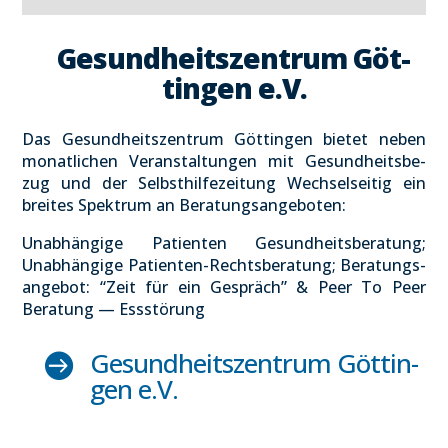
Gesund­heits­zen­trum Göt­
tin­gen e.V.
Das Gesund­heits­zen­trum Göt­tin­gen bie­tet neben
monat­li­chen Ver­an­stal­tun­gen mit Gesund­heits­be­
zug und der Selbst­hil­fe­zei­tung Wech­sel­sei­tig ein
brei­tes Spek­trum an Bera­tungs­an­ge­bo­ten:
Unab­hän­gi­ge Pati­en­ten Gesund­heits­be­ra­tung;
Unab­hän­gi­ge Pati­en­ten-Rechts­be­ra­tung; Bera­tungs­
an­ge­bot: “Zeit für ein Gespräch” & Peer To Peer
Bera­tung — Ess­stö­rung
Gesund­heits­zen­trum Göt­tin­

gen e.V.