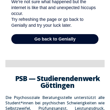
PSB — Stu­die­ren­den­werk
Göt­tin­gen
Die Psy­cho­so­zia­le Bera­tungs­stel­le unter­stützt alle
Student*innen bei psy­chi­schen Schwie­rig­kei­ten wie
Selbst­zwei­fel, Prü­fungs­angst, Leis­tungs­druck,