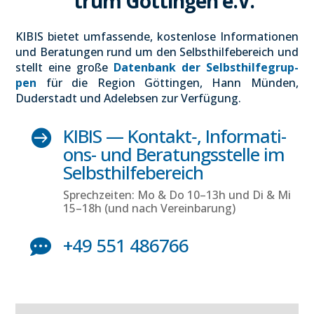
trum Göt­tin­gen e.V.
KIBIS bie­tet umfas­sen­de, kos­ten­lo­se Infor­ma­tio­nen
und Bera­tun­gen rund um den Selbst­hil­fe­be­reich und
stellt eine gro­ße
Daten­bank der Selbst­hil­fe­grup­
pen
für die Regi­on Göt­tin­gen, Hann Mün­den,
Duder­stadt und Ade­leb­sen zur Ver­fü­gung.
KIBIS — Kontakt‑, Infor­ma­ti­

ons- und Bera­tungs­stel­le im
Selbst­hil­fe­be­reich
Sprech­zei­ten: Mo & Do 10–13h und Di & Mi
15–18h (und nach Ver­ein­ba­rung)
+49 551 486766
