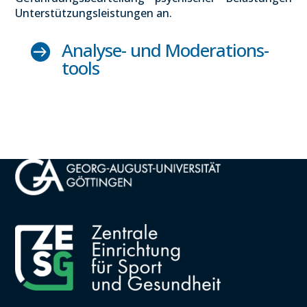
Unter­stüt­zungs­leis­tun­gen an.
Ana­ly­se- und Mode­ra­ti­ons­

tools