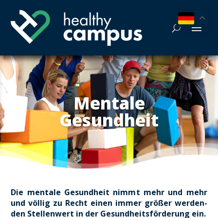
Men­ta­le
Gesund­heit
Die men­ta­le Gesund­heit nimmt mehr und mehr
und völ­lig zu Recht einen immer grö­ßer wer­den­
den Stel­len­wert in der Gesund­heits­för­de­rung ein.