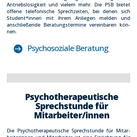
Antriebs­lo­sig­keit und vie­lem mehr. Die PSB bie­tet
offe­ne tele­fo­ni­sche Sprech­zei­ten, bei denen sich
Student*innen mit ihrem Anlie­gen mel­den und
anschlie­ßen­de Bera­tungs­ter­mi­ne ver­ein­ba­ren kön­
nen.
Psy­cho­so­zia­le Bera­tung

Psy­cho­the­ra­peu­ti­sche
Sprech­stun­de für
Mitarbeiter/innen
Die Psy­cho­the­ra­peu­ti­sche Sprech­stun­de für Mit­ar­