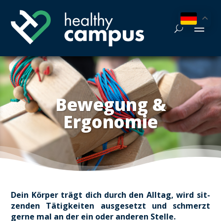
Bewe­gung &
Ergo­no­mie
Dein Kör­per trägt dich durch den All­tag, wird sit­
zen­den Tätig­kei­ten aus­ge­setzt und schmerzt
ger­ne mal an der ein oder ande­ren Stel­le.