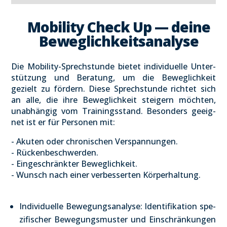
Mobi­li­ty Check Up — dei­ne
Beweg­lich­keits­ana­ly­se
Die Mobi­li­ty-Sprech­stun­de bie­tet indi­vi­du­el­le Unter­
stüt­zung und Bera­tung, um die Beweg­lich­keit
gezielt zu för­dern. Die­se Sprech­stun­de rich­tet sich
an alle, die ihre Beweg­lich­keit stei­gern möch­ten,
unab­hän­gig vom Trai­nings­stand. Beson­ders geeig­
net ist er für Per­so­nen mit:
- Aku­ten oder chro­ni­schen Ver­span­nun­gen.
- Rücken­be­schwer­den.
- Ein­ge­schränk­ter Beweg­lich­keit.
- Wunsch nach einer ver­bes­ser­ten Kör­per­hal­tung.
Indi­vi­du­el­le Bewe­gungs­ana­ly­se: Iden­ti­fi­ka­ti­on spe­
zi­fi­scher Bewe­gungs­mus­ter und Ein­schrän­kun­gen