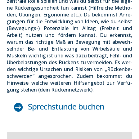
zen­tra­le Rol­le spie­len und was du selbst für die eige­
ne Rücken­ge­sund­heit tun kannst (Hilf­rei­che Metho­
den, Übun­gen, Ergo­no­mie etc.). Du bekommst Anre­
gun­gen für die Ent­wick­lung von Ideen, wie du selbst
(Bewe­gungs-) Poten­zia­le im All­tag (Frei­zeit und
Arbeit) nut­zen und för­dern kannst. Du erkennst,
war­um das rich­ti­ge Maß an Bewe­gung mit abwech­
seln­der Be- und Ent­las­tung von Wir­bel­säu­le und
Mus­keln wich­tig ist und was dazu bei­trägt, Fehl- und
Über­be­las­tun­gen des Rückens zu ver­mei­den. Es wer­
den wich­ti­ge Ursa­chen und Risi­ken von „Rücken­be­
schwer­den“ ange­spro­chen. Zudem bekommst du
Hin­wei­se wel­che wei­te­ren Hilfs­an­ge­bot zur Ver­fü­
gung ste­hen (dein Rücken­netz­werk).
Sprech­stun­de buchen
