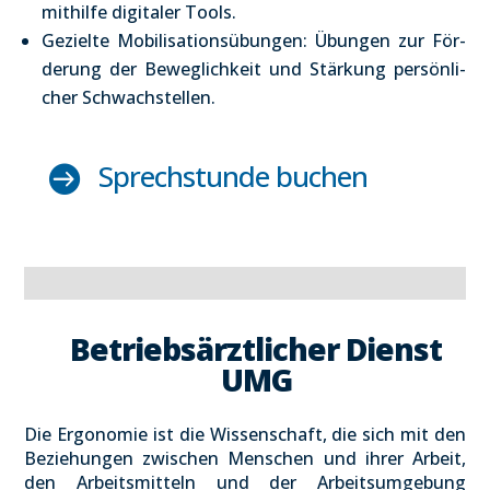
mit­hil­fe digi­ta­ler Tools.
Geziel­te Mobi­li­sa­ti­ons­übun­gen: Übun­gen zur För­
de­rung der Beweg­lich­keit und Stär­kung per­sön­li­
cher Schwach­stel­len.
Sprech­stun­de buchen

Betriebs­ärzt­li­cher Dienst
UMG
Die Ergo­no­mie ist die Wis­sen­schaft, die sich mit den
Bezie­hun­gen zwi­schen Men­schen und ihrer Arbeit,
den Arbeits­mit­teln und der Arbeits­um­ge­bung