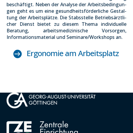
beschäf­tigt. Neben der Ana­ly­se der Arbeits­be­din­gun­
gen geht es um eine gesund­heits­för­der­li­che Gestal­
tung der Arbeits­plät­ze. Die Stabs­stel­le Betriebs­ärzt­li­
cher Dienst bie­tet zu die­sem The­ma indi­vi­du­el­le
Bera­tung, arbeits­me­di­zi­ni­sche Vor­sor­gen,
Informations­material und Seminare/Workshops an.
Ergo­no­mie am Arbeits­platz
