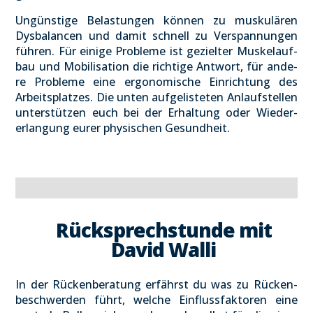
Ungüns­ti­ge Belas­tun­gen kön­nen zu mus­ku­lä­ren
Dys­ba­lan­cen und damit schnell zu Ver­span­nun­gen
füh­ren. Für eini­ge Pro­ble­me ist geziel­ter Mus­kel­auf­
bau und Mobi­li­sa­ti­on die rich­ti­ge Ant­wort, für ande­
re Pro­ble­me eine ergo­no­mi­sche Ein­rich­tung des
Arbeits­plat­zes. Die unten auf­ge­lis­te­ten Anlauf­stel­len
unter­stüt­zen euch bei der Erhal­tung oder Wie­der­
erlan­gung eurer phy­si­schen Gesund­heit.
Rück­sprech­stun­de mit
David Wal­li
In der Rücken­be­ra­tung erfährst du was zu Rücken­
be­schwer­den führt, wel­che Ein­fluss­fak­to­ren eine