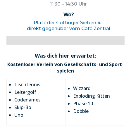
11:30 – 14:30 Uhr
Wo?
Platz der Göt­tin­ger Sie­ben 4 -
direkt gegen­über vom Café Zen­tral
Was dich hier erwar­tet:
Kos­ten­lo­ser Ver­leih von Gesell­schafts- und Sport­
spie­len
Tisch­ten­nis
Wiz­zard
Lei­ter­golf
Explo­ding Kit­ten
Code­na­mes
Pha­se 10
Skip-Bo
Dob­ble
Uno