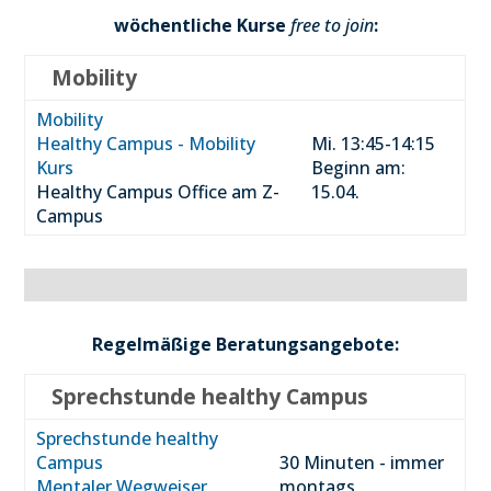
wöchent­li­che Kur­se
free to join
:
Mobility
Mobility
Healthy Campus - Mobility
Mi. 13:45-14:15
Kurs
Beginn am:
Healthy Campus Office am Z-
15.04.
Campus
Regel­mä­ßi­ge Bera­tungs­an­ge­bo­te:
Sprechstunde healthy Campus
Sprechstunde healthy
Campus
30 Minuten - immer
Mentaler Wegweiser
montags