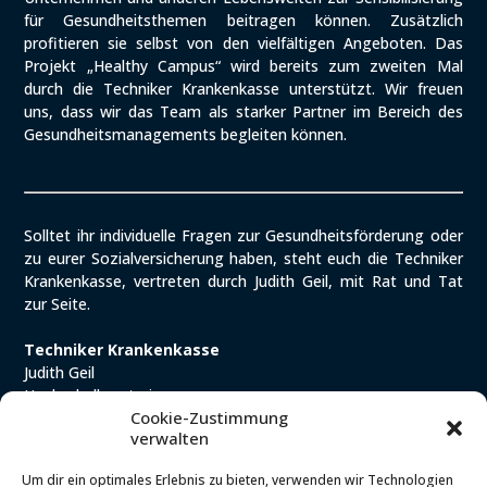
für Gesundheitsthemen beitragen können. Zusätzlich
profitieren sie selbst von den vielfältigen Angeboten. Das
Projekt „Healthy Campus“ wird bereits zum zweiten Mal
durch die Techniker Krankenkasse unterstützt. Wir freuen
uns, dass wir das Team als starker Partner im Bereich des
Gesundheitsmanagements begleiten können.
Solltet ihr individuelle Fragen zur Gesundheitsförderung oder
zu eurer Sozialversicherung haben, steht euch die Techniker
Krankenkasse, vertreten durch Judith Geil, mit Rat und Tat
zur Seite.
Techniker Krankenkasse
Judith Geil
Hochschulberaterin
Cookie-Zustimmung
Tel. +49 40 46065111-403
verwalten
Mobil +49 173 1715664
Um dir ein optimales Erlebnis zu bieten, verwenden wir Technologien
E-Mail schreiben